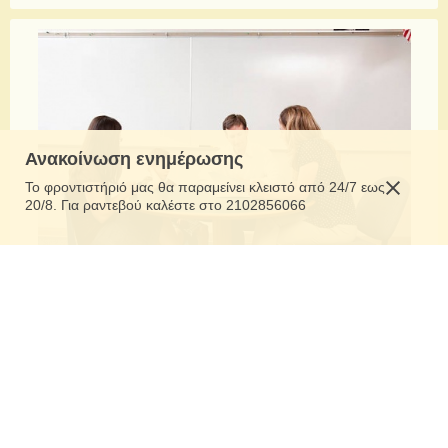
Ανακοίνωση ενημέρωσης
Το φροντιστήριό μας θα παραμείνει κλειστό από 24/7 εως
20/8. Για ραντεβού καλέστε στο 2102856066
Συνεχής συνεργασία γονέων-καθηγητών
Το να έχετε πλήρη γνώση της προόδου του παιδιού σας αποτελεί για
εμάς προτεραιότητα. Γι’ αυτό, εκτός από την καθιερωμένη ενημέρωση
εκ μέρους μας, βρισκόμαστε στη διάθεσή σας για να συζητήσουμε τις
ανησυχίες σας και να βρούμε λύση σε οποιοδήποτε πρόβλημα